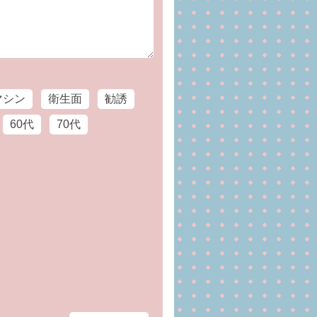
マシン
衛生面
勧誘
60代
70代