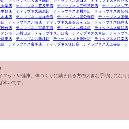
子店
ティップネス大泉学園店
ティップネス蒲田店
ティップネス喜多見店
沢大学店
ティップネス五反田店
ティップネス三軒茶屋店
ティップネス下
ス中野店
ティップネス練馬店
ティップネス氷川台店
ティップネス東新宿
六本木店
ティップネス吉祥寺店
ティップネス国分寺店
ティップネス国領
居店
ティップネス川崎店
ティップネス新百合ヶ丘店
ティップネス鶴見店
宮崎台店
ティップネス宮前平店
ティップネス横浜店
ティップネス蘇我店
イオンモール川口店
ティップネス川口店
ティップネス久喜店
ティップネ
松葵東店
ティップネス藤枝店
ティップネス上飯田店
ティップネス江南店
槻店
ティップネス宝塚店
ティップネス塚口店
ティップネス天王寺店
テ
！
イエットや健康、体づくりに励まれる方の大きな手助けになり
ば幸いです。