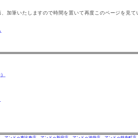
第、加筆いたしますので時間を置いて再度このページを見て
ら
件）
）
店
アンドゥ恵比寿店
アンドゥ新宿店
アンドゥ池袋店
アンドゥ錦糸町店