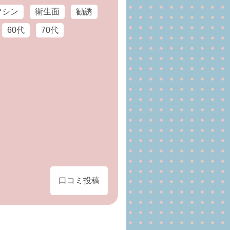
マシン
衛生面
勧誘
60代
70代
口コミ投稿