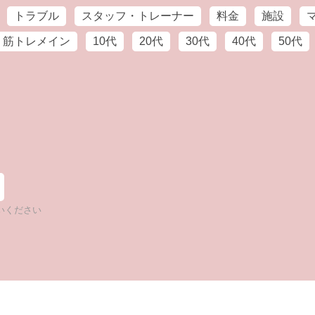
トラブル
スタッフ・トレーナー
料金
施設
筋トレメイン
10代
20代
30代
40代
50代
いください