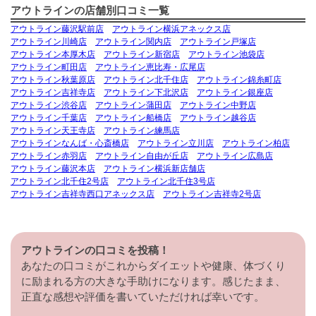
アウトラインの店舗別口コミ一覧
アウトライン藤沢駅前店
アウトライン横浜アネックス店
アウトライン川崎店
アウトライン関内店
アウトライン戸塚店
アウトライン本厚木店
アウトライン新宿店
アウトライン池袋店
アウトライン町田店
アウトライン恵比寿・広尾店
アウトライン秋葉原店
アウトライン北千住店
アウトライン錦糸町店
アウトライン吉祥寺店
アウトライン下北沢店
アウトライン銀座店
アウトライン渋谷店
アウトライン蒲田店
アウトライン中野店
アウトライン千葉店
アウトライン船橋店
アウトライン越谷店
アウトライン天王寺店
アウトライン練馬店
アウトラインなんば・心斎橋店
アウトライン立川店
アウトライン柏店
アウトライン赤羽店
アウトライン自由が丘店
アウトライン広島店
アウトライン藤沢本店
アウトライン横浜新店舗店
アウトライン北千住2号店
アウトライン北千住3号店
アウトライン吉祥寺西口アネックス店
アウトライン吉祥寺2号店
アウトラインの口コミを投稿！
あなたの口コミがこれからダイエットや健康、体づくり
に励まれる方の大きな手助けになります。感じたまま、
正直な感想や評価を書いていただければ幸いです。