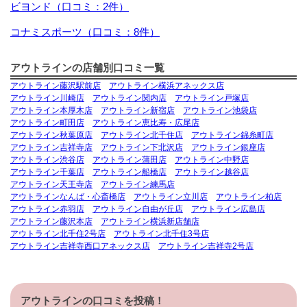
ビヨンド（口コミ：2件）
コナミスポーツ（口コミ：8件）
アウトラインの店舗別口コミ一覧
アウトライン藤沢駅前店
アウトライン横浜アネックス店
アウトライン川崎店
アウトライン関内店
アウトライン戸塚店
アウトライン本厚木店
アウトライン新宿店
アウトライン池袋店
アウトライン町田店
アウトライン恵比寿・広尾店
アウトライン秋葉原店
アウトライン北千住店
アウトライン錦糸町店
アウトライン吉祥寺店
アウトライン下北沢店
アウトライン銀座店
アウトライン渋谷店
アウトライン蒲田店
アウトライン中野店
アウトライン千葉店
アウトライン船橋店
アウトライン越谷店
アウトライン天王寺店
アウトライン練馬店
アウトラインなんば・心斎橋店
アウトライン立川店
アウトライン柏店
アウトライン赤羽店
アウトライン自由が丘店
アウトライン広島店
アウトライン藤沢本店
アウトライン横浜新店舗店
アウトライン北千住2号店
アウトライン北千住3号店
アウトライン吉祥寺西口アネックス店
アウトライン吉祥寺2号店
アウトラインの口コミを投稿！