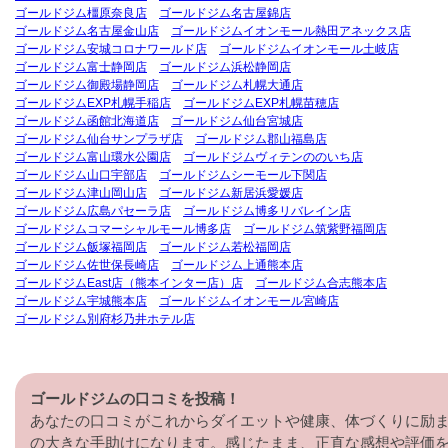
ゴールドジム橿原奈良店
ゴールドジム名古屋錦店
ゴールドジム名古屋金山店
ゴールドジムイオンモール熱田アネックス店
ゴールドジム安城コロナワールド店
ゴールドジムイオンモール土岐店
ゴールドジム富士静岡店
ゴールドジム浜松静岡店
ゴールドジム御殿場静岡店
ゴールドジム札幌大通店
ゴールドジムEXP札幌手稲店
ゴールドジムEXP札幌苗穂店
ゴールドジム函館北海道店
ゴールドジム仙台宮城店
ゴールドジム仙台サンプラザ店
ゴールドジム郡山福島店
ゴールドジム富山環水公園店
ゴールドジムヴィテンののいち店
ゴールドジム山口宇部店
ゴールドジムシーモール下関店
ゴールドジム津山岡山店
ゴールドジム新居浜愛媛店
ゴールドジム広島パセーラ店
ゴールドジム博多リバレイン店
ゴールドジムコマーシャルモール博多店
ゴールドジム筑紫野福岡店
ゴールドジム飯塚福岡店
ゴールドジム若松福岡店
ゴールドジム佐世保長崎店
ゴールドジム上通熊本店
ゴールドジムEast店（熊本インター店）店
ゴールドジム合志熊本店
ゴールドジム宇城熊本店
ゴールドジムイオンモール宮崎店
ゴールドジム別府杉乃井ホテル店
ゴールドジムの口コミを投稿！
あなたの口コミがこれからダイエットや健康、体づくりに励
の大きな手助けになります。感じたまま、正直な感想や評価