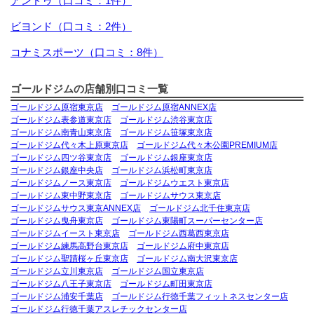
アンドゥ（口コミ：1件）
ビヨンド（口コミ：2件）
コナミスポーツ（口コミ：8件）
ゴールドジムの店舗別口コミ一覧
ゴールドジム原宿東京店
ゴールドジム原宿ANNEX店
ゴールドジム表参道東京店
ゴールドジム渋谷東京店
ゴールドジム南青山東京店
ゴールドジム笹塚東京店
ゴールドジム代々木上原東京店
ゴールドジム代々木公園PREMIUM店
ゴールドジム四ツ谷東京店
ゴールドジム銀座東京店
ゴールドジム銀座中央店
ゴールドジム浜松町東京店
ゴールドジムノース東京店
ゴールドジムウエスト東京店
ゴールドジム東中野東京店
ゴールドジムサウス東京店
ゴールドジムサウス東京ANNEX店
ゴールドジム北千住東京店
ゴールドジム曳舟東京店
ゴールドジム東陽町スーパーセンター店
ゴールドジムイースト東京店
ゴールドジム西葛西東京店
ゴールドジム練馬高野台東京店
ゴールドジム府中東京店
ゴールドジム聖蹟桜ヶ丘東京店
ゴールドジム南大沢東京店
ゴールドジム立川東京店
ゴールドジム国立東京店
ゴールドジム八王子東京店
ゴールドジム町田東京店
ゴールドジム浦安千葉店
ゴールドジム行徳千葉フィットネスセンター店
ゴールドジム行徳千葉アスレチックセンター店