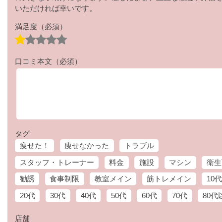
いただければ幸いです。
満足度
（必須）
口コミ本文
（必須）
タグ
痩せた！
痩せなかった
トラブル
スタッフ・トレーナー
料金
施設
マシン
衛生
勧誘
食事制限
教室メイン
筋トレメイン
10代
20代
30代
40代
50代
60代
70代
80代
店舗