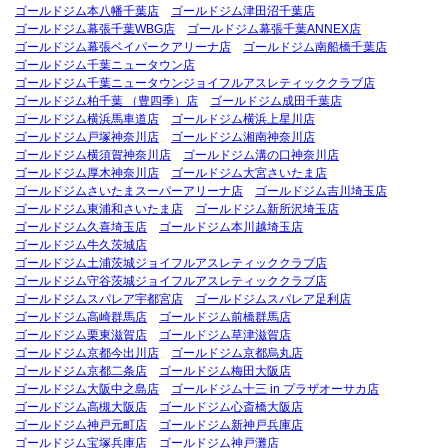
ゴールドジム本八幡千葉店
ゴールドジム津田沼千葉店
ゴールドジム幕張千葉WBG店
ゴールドジム幕張千葉ANNEX店
ゴールドジム幕張ベイパークアリーナ店
ゴールドジム南船橋千葉店
ゴールドジム千葉ニュータウン店
ゴールドジム千葉ニュータウンジョイフルアスレティッククラブ店
ゴールドジム柏千葉 （豊四季）店
ゴールドジム成田千葉店
ゴールドジム横浜馬車道店
ゴールドジム横浜上星川店
ゴールドジム戸塚神奈川店
ゴールドジム湘南神奈川店
ゴールドジム横須賀神奈川店
ゴールドジム溝の口神奈川店
ゴールドジム厚木神奈川店
ゴールドジム大宮さいたま店
ゴールドジムさいたまスーパーアリーナ店
ゴールドジム吉川埼玉店
ゴールドジム東浦和さいたま店
ゴールドジム新所沢埼玉店
ゴールドジム久喜埼玉店
ゴールドジム本川越埼玉店
ゴールドジム牛久茨城店
ゴールドジム土浦茨城ジョイフルアスレティッククラブ店
ゴールドジム守谷茨城ジョイフルアスレティッククラブ店
ゴールドジムスパレア宇都宮店
ゴールドジムスパレア足利店
ゴールドジム高崎群馬店
ゴールドジム前橋群馬店
ゴールドジム栗東滋賀店
ゴールドジム草津滋賀店
ゴールドジム京都今出川店
ゴールドジム京都烏丸店
ゴールドジム京都二条店
ゴールドジム梅田大阪店
ゴールドジム大阪中之島店
ゴールドジム十三 in プラザオーサカ店
ゴールドジム高槻大阪店
ゴールドジム心斎橋大阪店
ゴールドジム神戸元町店
ゴールドジム新神戸兵庫店
ゴールドジム宝塚兵庫店
ゴールドジム神戸灘店