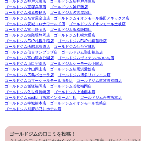
ゴールドジム神戸元町店
ゴールドジム新神戸兵庫店
ゴールドジム宝塚兵庫店
ゴールドジム神戸灘店
ゴールドジム橿原奈良店
ゴールドジム名古屋錦店
ゴールドジム名古屋金山店
ゴールドジムイオンモール熱田アネックス店
ゴールドジム安城コロナワールド店
ゴールドジムイオンモール土岐店
ゴールドジム富士静岡店
ゴールドジム浜松静岡店
ゴールドジム御殿場静岡店
ゴールドジム札幌大通店
ゴールドジムEXP札幌手稲店
ゴールドジムEXP札幌苗穂店
ゴールドジム函館北海道店
ゴールドジム仙台宮城店
ゴールドジム仙台サンプラザ店
ゴールドジム郡山福島店
ゴールドジム富山環水公園店
ゴールドジムヴィテンののいち店
ゴールドジム山口宇部店
ゴールドジムシーモール下関店
ゴールドジム津山岡山店
ゴールドジム新居浜愛媛店
ゴールドジム広島パセーラ店
ゴールドジム博多リバレイン店
ゴールドジムコマーシャルモール博多店
ゴールドジム筑紫野福岡店
ゴールドジム飯塚福岡店
ゴールドジム若松福岡店
ゴールドジム佐世保長崎店
ゴールドジム上通熊本店
ゴールドジムEast店（熊本インター店）店
ゴールドジム合志熊本店
ゴールドジム宇城熊本店
ゴールドジムイオンモール宮崎店
ゴールドジム別府杉乃井ホテル店
ゴールドジムの口コミを投稿！
あなたの口コミがこれからダイエットや健康、体づくりに励