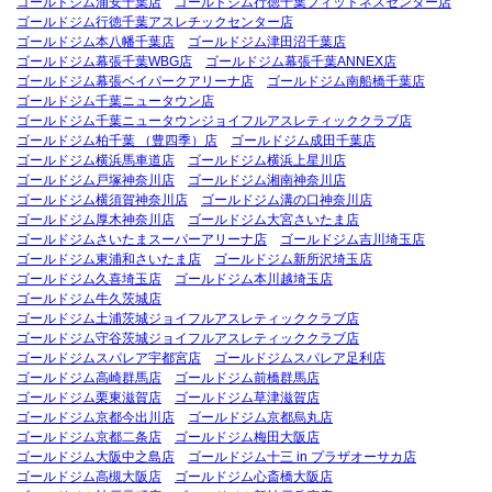
ゴールドジム浦安千葉店
ゴールドジム行徳千葉フィットネスセンター店
ゴールドジム行徳千葉アスレチックセンター店
ゴールドジム本八幡千葉店
ゴールドジム津田沼千葉店
ゴールドジム幕張千葉WBG店
ゴールドジム幕張千葉ANNEX店
ゴールドジム幕張ベイパークアリーナ店
ゴールドジム南船橋千葉店
ゴールドジム千葉ニュータウン店
ゴールドジム千葉ニュータウンジョイフルアスレティッククラブ店
ゴールドジム柏千葉 （豊四季）店
ゴールドジム成田千葉店
ゴールドジム横浜馬車道店
ゴールドジム横浜上星川店
ゴールドジム戸塚神奈川店
ゴールドジム湘南神奈川店
ゴールドジム横須賀神奈川店
ゴールドジム溝の口神奈川店
ゴールドジム厚木神奈川店
ゴールドジム大宮さいたま店
ゴールドジムさいたまスーパーアリーナ店
ゴールドジム吉川埼玉店
ゴールドジム東浦和さいたま店
ゴールドジム新所沢埼玉店
ゴールドジム久喜埼玉店
ゴールドジム本川越埼玉店
ゴールドジム牛久茨城店
ゴールドジム土浦茨城ジョイフルアスレティッククラブ店
ゴールドジム守谷茨城ジョイフルアスレティッククラブ店
ゴールドジムスパレア宇都宮店
ゴールドジムスパレア足利店
ゴールドジム高崎群馬店
ゴールドジム前橋群馬店
ゴールドジム栗東滋賀店
ゴールドジム草津滋賀店
ゴールドジム京都今出川店
ゴールドジム京都烏丸店
ゴールドジム京都二条店
ゴールドジム梅田大阪店
ゴールドジム大阪中之島店
ゴールドジム十三 in プラザオーサカ店
ゴールドジム高槻大阪店
ゴールドジム心斎橋大阪店