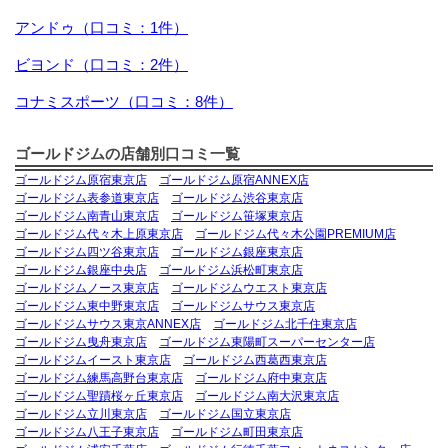
アンドゥ（口コミ：1件）
ビヨンド（口コミ：2件）
コナミスポーツ（口コミ：8件）
ゴールドジムの店舗別口コミ一覧
ゴールドジム原宿東京店
ゴールドジム原宿ANNEX店
ゴールドジム表参道東京店
ゴールドジム渋谷東京店
ゴールドジム南青山東京店
ゴールドジム笹塚東京店
ゴールドジム代々木上原東京店
ゴールドジム代々木公園PREMIUM店
ゴールドジム四ツ谷東京店
ゴールドジム銀座東京店
ゴールドジム銀座中央店
ゴールドジム浜松町東京店
ゴールドジムノース東京店
ゴールドジムウエスト東京店
ゴールドジム東中野東京店
ゴールドジムサウス東京店
ゴールドジムサウス東京ANNEX店
ゴールドジム北千住東京店
ゴールドジム曳舟東京店
ゴールドジム東陽町スーパーセンター店
ゴールドジムイースト東京店
ゴールドジム西葛西東京店
ゴールドジム練馬高野台東京店
ゴールドジム府中東京店
ゴールドジム聖蹟桜ヶ丘東京店
ゴールドジム南大沢東京店
ゴールドジム立川東京店
ゴールドジム国立東京店
ゴールドジム八王子東京店
ゴールドジム町田東京店