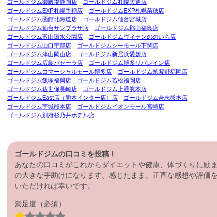
ゴールドジム御殿場静岡店
ゴールドジム札幌大通店
ゴールドジムEXP札幌手稲店
ゴールドジムEXP札幌苗穂店
ゴールドジム函館北海道店
ゴールドジム仙台宮城店
ゴールドジム仙台サンプラザ店
ゴールドジム郡山福島店
ゴールドジム富山環水公園店
ゴールドジムヴィテンののいち店
ゴールドジム山口宇部店
ゴールドジムシーモール下関店
ゴールドジム津山岡山店
ゴールドジム新居浜愛媛店
ゴールドジム広島パセーラ店
ゴールドジム博多リバレイン店
ゴールドジムコマーシャルモール博多店
ゴールドジム筑紫野福岡店
ゴールドジム飯塚福岡店
ゴールドジム若松福岡店
ゴールドジム佐世保長崎店
ゴールドジム上通熊本店
ゴールドジムEast店（熊本インター店）店
ゴールドジム合志熊本店
ゴールドジム宇城熊本店
ゴールドジムイオンモール宮崎店
ゴールドジム別府杉乃井ホテル店
ゴールドジムの口コミを投稿！
あなたの口コミがこれからダイエットや健康、体づくりに励
の大きな手助けになります。感じたまま、正直な感想や評価
いただければ幸いです。
満足度
（必須）