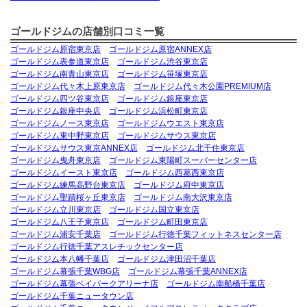
ゴールドジムの店舗別口コミ一覧
ゴールドジム原宿東京店
ゴールドジム原宿ANNEX店
ゴールドジム表参道東京店
ゴールドジム渋谷東京店
ゴールドジム南青山東京店
ゴールドジム笹塚東京店
ゴールドジム代々木上原東京店
ゴールドジム代々木公園PREMIUM店
ゴールドジム四ツ谷東京店
ゴールドジム銀座東京店
ゴールドジム銀座中央店
ゴールドジム浜松町東京店
ゴールドジムノース東京店
ゴールドジムウエスト東京店
ゴールドジム東中野東京店
ゴールドジムサウス東京店
ゴールドジムサウス東京ANNEX店
ゴールドジム北千住東京店
ゴールドジム曳舟東京店
ゴールドジム東陽町スーパーセンター店
ゴールドジムイースト東京店
ゴールドジム西葛西東京店
ゴールドジム練馬高野台東京店
ゴールドジム府中東京店
ゴールドジム聖蹟桜ヶ丘東京店
ゴールドジム南大沢東京店
ゴールドジム立川東京店
ゴールドジム国立東京店
ゴールドジム八王子東京店
ゴールドジム町田東京店
ゴールドジム浦安千葉店
ゴールドジム行徳千葉フィットネスセンター店
ゴールドジム行徳千葉アスレチックセンター店
ゴールドジム本八幡千葉店
ゴールドジム津田沼千葉店
ゴールドジム幕張千葉WBG店
ゴールドジム幕張千葉ANNEX店
ゴールドジム幕張ベイパークアリーナ店
ゴールドジム南船橋千葉店
ゴールドジム千葉ニュータウン店