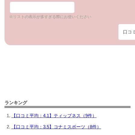
※リストの表示が多すぎる際にお使いください
口コ
ランキング
【口コミ平均：4.1】ティップネス（9件）
【口コミ平均：3.5】コナミスポーツ（8件）