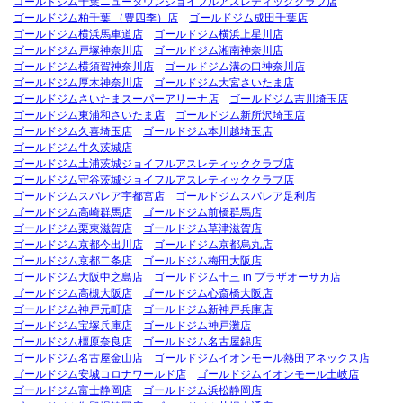
ゴールドジム千葉ニュータウンジョイフルアスレティッククラブ店
ゴールドジム柏千葉 （豊四季）店
ゴールドジム成田千葉店
ゴールドジム横浜馬車道店
ゴールドジム横浜上星川店
ゴールドジム戸塚神奈川店
ゴールドジム湘南神奈川店
ゴールドジム横須賀神奈川店
ゴールドジム溝の口神奈川店
ゴールドジム厚木神奈川店
ゴールドジム大宮さいたま店
ゴールドジムさいたまスーパーアリーナ店
ゴールドジム吉川埼玉店
ゴールドジム東浦和さいたま店
ゴールドジム新所沢埼玉店
ゴールドジム久喜埼玉店
ゴールドジム本川越埼玉店
ゴールドジム牛久茨城店
ゴールドジム土浦茨城ジョイフルアスレティッククラブ店
ゴールドジム守谷茨城ジョイフルアスレティッククラブ店
ゴールドジムスパレア宇都宮店
ゴールドジムスパレア足利店
ゴールドジム高崎群馬店
ゴールドジム前橋群馬店
ゴールドジム栗東滋賀店
ゴールドジム草津滋賀店
ゴールドジム京都今出川店
ゴールドジム京都烏丸店
ゴールドジム京都二条店
ゴールドジム梅田大阪店
ゴールドジム大阪中之島店
ゴールドジム十三 in プラザオーサカ店
ゴールドジム高槻大阪店
ゴールドジム心斎橋大阪店
ゴールドジム神戸元町店
ゴールドジム新神戸兵庫店
ゴールドジム宝塚兵庫店
ゴールドジム神戸灘店
ゴールドジム橿原奈良店
ゴールドジム名古屋錦店
ゴールドジム名古屋金山店
ゴールドジムイオンモール熱田アネックス店
ゴールドジム安城コロナワールド店
ゴールドジムイオンモール土岐店
ゴールドジム富士静岡店
ゴールドジム浜松静岡店